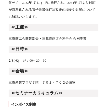
併せて、2022年1月にすでに施行され、2024年1月より対応
が義務化される電子帳簿保存法改正の概要や影響について
も解説いたします。
≪主催≫
三鷹商工会商業部会・三鷹市商店会連合会 合同事業
≪日時≫
2/8(水) 19：00～20：30
≪会場≫
三鷹産業プラザ７階 ７０１・７０２会議室
≪セミナーカリキュラム≫
インボイス制度